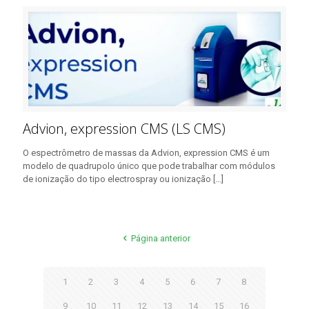
Advion, expression CMS (LS CMS)
O espectrômetro de massas da Advion, expression CMS é um
modelo de quadrupolo único que pode trabalhar com módulos
de ionização do tipo electrospray ou ionização
[…]
Página anterior
1
2
3
4
5
6
7
8
9
10
11
12
13
14
15
16