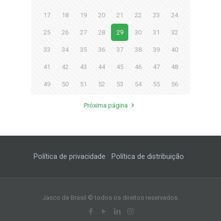
17
18
19
20
21
22
23
24
25
26
27
28
29
30
31
32
33
34
35
36
37
38
39
40
41
42
43
44
45
46
47
48
49
50
51
52
53
54
55
56
Próxima página
Política de privacidade
Política de distribuição
Jasco de Brasil © todos os direitos reservados.