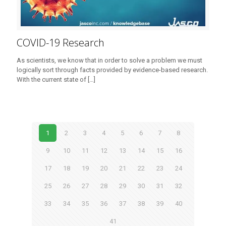
COVID-19 Research
As scientists, we know that in order to solve a problem we must
logically sort through facts provided by evidence-based research.
With the current state of
[…]
1
2
3
4
5
6
7
8
9
10
11
12
13
14
15
16
17
18
19
20
21
22
23
24
25
26
27
28
29
30
31
32
33
34
35
36
37
38
39
40
41