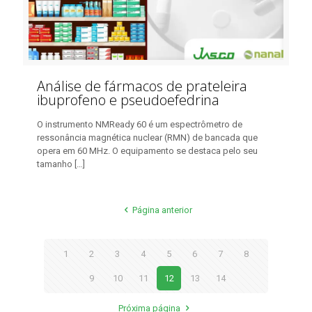
Análise de fármacos de prateleira
ibuprofeno e pseudoefedrina
O instrumento NMReady 60 é um espectrômetro de
ressonância magnética nuclear (RMN) de bancada que
opera em 60 MHz. O equipamento se destaca pelo seu
tamanho
[…]
Página anterior
1
2
3
4
5
6
7
8
9
10
11
12
13
14
Próxima página