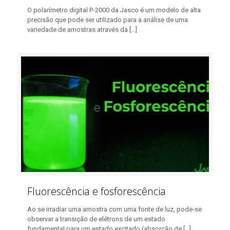
O polarímetro digital P-2000 da Jasco é um modelo de alta
precisão que pode ser utilizado para a análise de uma
variedade de amostras através da
[…]
Fluorescência e fosforescência
Ao se irradiar uma amostra com uma fonte de luz, pode-se
observar a transição de elétrons de um estado
fundamental para um estado excitado (absorção de
[…]