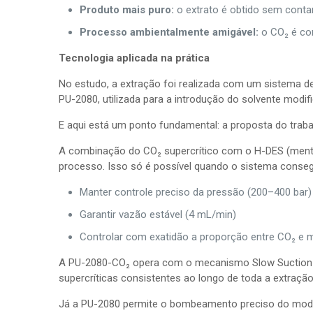
Produto mais puro:
o extrato é obtido sem conta
Processo ambientalmente amigável:
o CO₂ é con
Tecnologia aplicada na prática
No estudo, a extração foi realizada com um sistema 
PU-2080, utilizada para a introdução do solvente modif
E aqui está um ponto fundamental: a proposta do trabal
A combinação do CO₂ supercrítico com o H-DES (mentol:
processo. Isso só é possível quando o sistema conseg
Manter controle preciso da pressão (200–400 bar)
Garantir vazão estável (4 mL/min)
Controlar com exatidão a proporção entre CO₂ e 
A PU-2080-CO₂ opera com o mecanismo Slow Suction–Qui
supercríticas consistentes ao longo de toda a extração
Já a PU-2080 permite o bombeamento preciso do modifi