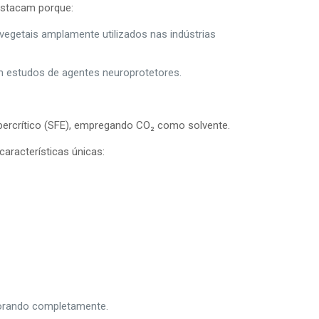
destacam porque:
vegetais amplamente utilizados nas indústrias
m estudos de agentes neuroprotetores.
Supercrítico (SFE), empregando CO₂ como solvente.
aracterísticas únicas:
porando completamente.