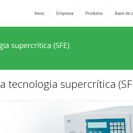
Início
Empresa
Produtos
Base de 
gia supercrítica (SFE)
a tecnologia supercrítica (SF