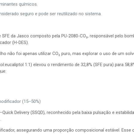
minantes químicos.
siderado seguro e pode ser reutilizado no sistema.
de SFE da Jasco composto pela PU-2080-CO₂, responsável pelo bomb
icador (H-DES).
ho não foi apenas utilizar CO₂ puro, mas explorar o uso de um solve
eucaliptol 1:1) elevou o rendimento de 32,8% (SFE pura) para 58,8%,
ue:
modificador (15–50%)
ck Delivery (SSQD), reconhecido pela baixa pulsação e estabilida
.
cador, assegurando uma proporção composicional estável. Esse cont