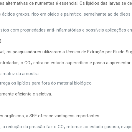
alternativas de nutrientes é essencial. Os lipídios das larvas se 
 ácidos graxos, rico em oleico e palmítico, semelhante ao de óleos 
os com propriedades anti-inflamatórias e possíveis aplicações e
)
ável, os pesquisadores utilizaram a técnica de Extração por Fluido 
roladas, o CO₂ entra no estado supercrítico e passa a apresentar c
a matriz da amostra.
rega os lipídios para fora do material biológico.
ente eficiente e seletiva.
tes orgânicos, a SFE oferece vantagens importantes:
o, a redução da pressão faz o CO₂ retornar ao estado gasoso, eva