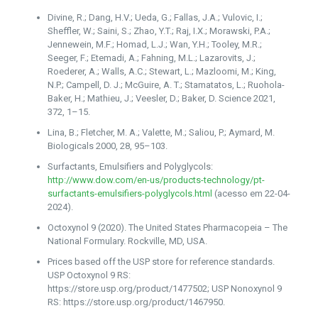
Divine, R.; Dang, H.V.; Ueda, G.; Fallas, J.A.; Vulovic, I.;
Sheffler, W.; Saini, S.; Zhao, Y.T.; Raj, I.X.; Morawski, P.A.;
Jennewein, M.F.; Homad, L.J.; Wan, Y.H.; Tooley, M.R.;
Seeger, F.; Etemadi, A.; Fahning, M.L.; Lazarovits, J.;
Roederer, A.; Walls, A.C.; Stewart, L.; Mazloomi, M.; King,
N.P.; Campell, D. J.; McGuire, A. T.; Stamatatos, L.; Ruohola-
Baker, H.; Mathieu, J.; Veesler, D.; Baker, D. Science 2021,
372, 1–15.
Lina, B.; Fletcher, M. A.; Valette, M.; Saliou, P.; Aymard, M.
Biologicals 2000, 28, 95–103.
Surfactants, Emulsifiers and Polyglycols:
http://www.dow.com/en-us/products-technology/pt-
surfactants-emulsifiers-polyglycols.html
(acesso em 22-04-
2024).
Octoxynol 9 (2020). The United States Pharmacopeia – The
National Formulary. Rockville, MD, USA.
Prices based off the USP store for reference standards.
USP Octoxynol 9 RS:
https://store.usp.org/product/1477502; USP Nonoxynol 9
RS: https://store.usp.org/product/1467950.