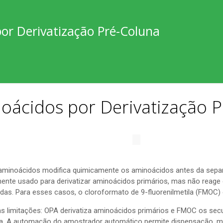
or Derivatização Pré-Coluna
oácidos por Derivatização 
e aminoácidos modifica quimicamente os aminoácidos antes da sep
mente usado para derivatizar aminoácidos primários, mas não reage
as. Para esses casos, o cloroformato de 9-fluorenilmetila (FMOC) é
imitações: OPA derivatiza aminoácidos primários e FMOC os secun
. A automação do amostrador automático permite dispensação, mis