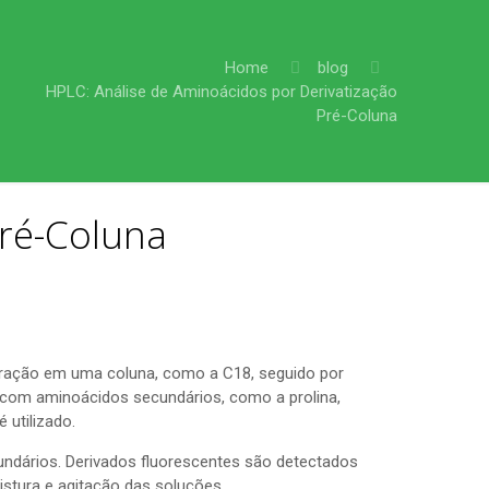
Home
blog
HPLC: Análise de Aminoácidos por Derivatização
Pré-Coluna
Pré-Coluna
aração em uma coluna, como a C18, seguido por
 com aminoácidos secundários, como a prolina,
 utilizado.
dários. Derivados fluorescentes são detectados
tura e agitação das soluções.