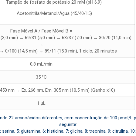
ão de fosfato de potássio 20 mM (pH 6,9)
Acetonitrila/Metanol/Água (45/40/15)
Fase Móvel A / Fase Móvel B =
 (3,0 min) → 69/31 (5,0 min) → 63/37 (7,0 min) → 30/70 (11,0 min)
→
→ 0/100 (14,5 min) → 89/11 (15,0 min), 1 ciclo; 20 minutos
0,8 mL/min
35 °C
 450 nm → Ex. 266 nm, Em. 305 nm (10,5 min) (Ganho x10)
1 µL
o 22 aminoácidos diferentes, com concentração de 100 µmol/L par
seguinte:
erina, 5: glutamina, 6: histidina, 7: glicina, 8: treonina, 9: citrulina, 10: