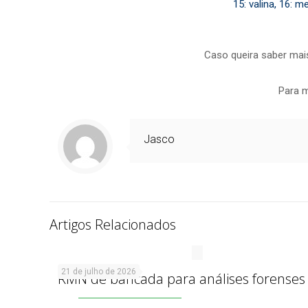
15: valina, 16: me
Caso queira saber mais
Para m
Jasco
Artigos Relacionados
21 de julho de 2026
RMN de bancada para análises forenses