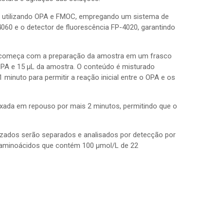
ne utilizando OPA e FMOC, empregando um sistema de
60 e o detector de fluorescência FP-4020, garantindo
to começa com a preparação da amostra em um frasco
 OPA e 15 µL da amostra. O conteúdo é misturado
minuto para permitir a reação inicial entre o OPA e os
xada em repouso por mais 2 minutos, permitindo que o
tizados serão separados e analisados por detecção por
e aminoácidos que contém 100 µmol/L de 22