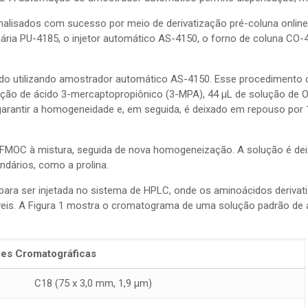
nalisados com sucesso por meio de derivatização pré-coluna onli
ia PU-4185, o injetor automático AS-4150, o forno de coluna CO-40
izado utilizando amostrador automático AS-4150. Esse procedimen
olução de ácido 3-mercaptopropiônico (3-MPA), 44 µL de solução de
arantir a homogeneidade e, em seguida, é deixado em repouso por 1 
 FMOC à mistura, seguida de nova homogeneização. A solução é dei
ários, como a prolina.
 para ser injetada no sistema de HPLC, onde os aminoácidos deriva
iáveis. A Figura 1 mostra o cromatograma de uma solução padrão d
es Cromatográficas
C18 (75 x 3,0 mm, 1,9 µm)