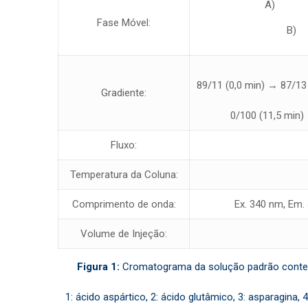
A) Tamp
Fase Móvel:
B) 
89/11 (0,0 min) → 87/13
Gradiente:
0/100 (11,5 min) 
Fluxo:
Temperatura da Coluna:
Comprimento de onda:
Ex. 340 nm, Em.
Volume de Injeção:
Figura 1:
Cromatograma da solução padrão contend
1: ácido aspártico, 2: ácido glutâmico, 3: asparagina, 4: s