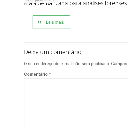
21 de julho de 2026
RMN de bancada para análises forenses
Leia mais
Deixe um comentário
O seu endereço de e-mail não será publicado.
Campos 
Comentário
*